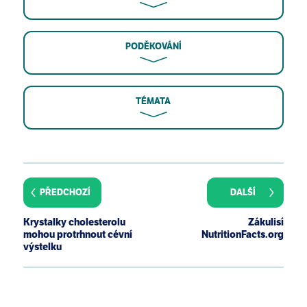
PODĚKOVÁNÍ
TÉMATA
C D Pandya, K R Howell, A PIllai. Antioxidants as
potential therapeutics for neuropsychiatric
disorders. Prog Neuropsychopharmacol Biol
PŘEDCHOZÍ
DALŠÍ
Psychiatry. 2013 Oct 1;46:214-23.
M E Payne, S E Steck, R R George, D C Steffens. Fruit,
Krystalky cholesterolu
Zákulisí
vegetable, and antioxidant intakes are lower in older
mohou protrhnout cévní
NutritionFacts.org
adults with depression. J Acad Nutr Diet. 2012
výstelku
Dec;112(12):2022-7.
S Brody. High-dose ascorbic acid increases
intercourse frequency and improves mood: a
randomized controlled clinical trial. Biol Psychiatry.