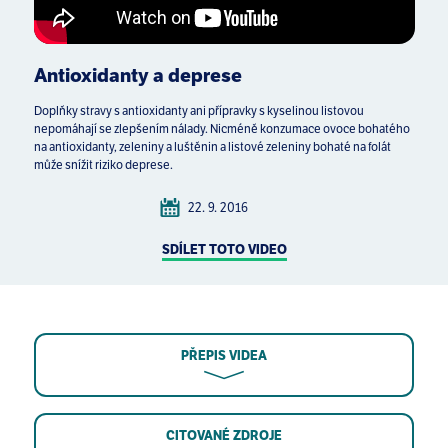
Antioxidanty a deprese
Doplňky stravy s antioxidanty ani přípravky s kyselinou listovou
nepomáhají se zlepšením nálady. Nicméně konzumace ovoce bohatého
na antioxidanty, zeleniny a luštěnin a listové zeleniny bohaté na folát
může snížit riziko deprese.
22. 9. 2016
SDÍLET TOTO VIDEO
PŘEPIS VIDEA
CITOVANÉ ZDROJE