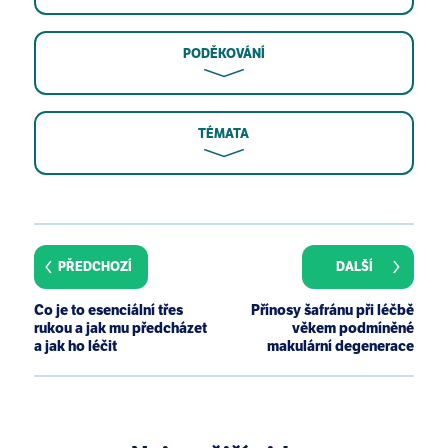
PODĚKOVÁNÍ
TÉMATA
Hazan S. Rapid improvement in Alzheimer’s disease
symptoms following fecal microbiota
transplantation: a case report. J Int Med Res.
PŘEDCHOZÍ
DALŠÍ
2020;48(6):300060520925930.
Kang DW, Adams JB, Coleman DM, et al. Long-term
Co je to esenciální třes
Přínosy šafránu při léčbě
benefit of Microbiota Transfer Therapy on autism
rukou a jak mu předcházet
věkem podmíněné
symptoms and gut microbiota. Sci Rep.
a jak ho léčit
makulární degenerace
2019;9(1):5821.
Rebello D, Wang E, Yen E, Lio PA, Kelly CR. Hair
growth in two alopecia patients after fecal
microbiota transplant. ACG Case Rep J. 2017;4:e107.