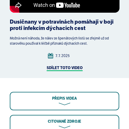
Dusičnany v potravinách pomáhají v boji
proti infekcím dýchacích cest
Možná není náhoda, že nálev ze špenátových listů se zřejmě už od
starověku používal k léčbě příznaků dýchacích cest.
7. 7. 2025
SDÍLET TOTO VIDEO
PŘEPIS VIDEA
CITOVANÉ ZDROJE