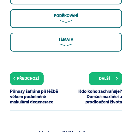
PODĚKOVÁNÍ
TÉMATA
Joyner MJ, Dietz NM. Nitric oxide and vasodilation in
human limbs. J Appl Physiol (1985). 1997;83(6):1785-
1796.
PŘEDCHOZÍ
DALŠÍ
Eby GA. Strong humming for one hour daily to
terminate chronic rhinosinusitis in four days: a case
Přínosy šafránu při léčbě
Kdo koho zachraňuje?
report and hypothesis for action by stimulation of
věkem podmíněné
Domácí mazlíčci a
endogenous nasal nitric oxide production. Med
makulární degenerace
prodloužení života
Hypotheses. 2006;66(4):851-854.
Ritz T, Trueba AF, Vogel PD, Auchus RJ, Rosenfield D.
Exhaled nitric oxide and vascular endothelial
growth factor as predictors of cold symptoms after