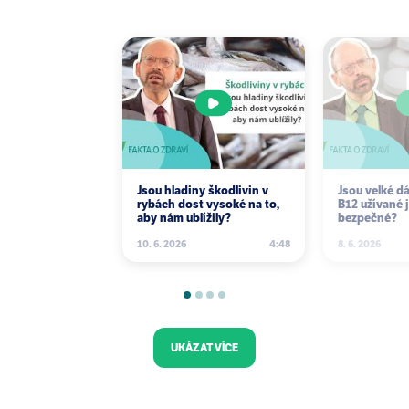
Jsou hladiny škodlivin v
Jsou velké d
rybách dost vysoké na to,
B12 užívané 
aby nám ublížily?
bezpečné?
10. 6. 2026
4:48
8. 6. 2026
UKÁZAT VÍCE