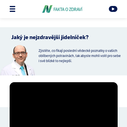
Jaký je nejzdravější jídelníček?
Zjistěte, co říkají poslední vědecké poznatky o vašich
oblíbených potravinách, tak abyste mohli volit pro sebe
i své blízké to nejlepší.