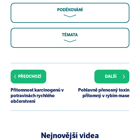
PODĚKOVÁNÍ
TÉMATA
K. M. Sullivan, M. A. Erickson, C. B. Sandusky, and N.
D. Barnard. Detection of PhIP in grilled chicken
entrées at popular chain restaurants throughout
PŘEDCHOZÍ
DALŠÍ
California. Nutr Cancer, 60(5):592-602, 2008.
C. Strohbehn, J. Sneed, P. Paez, and J. Meyer. Hand
Přítomnost karcinogenů v
Pohlavně přenosný toxin
washing frequencies and procedures used in retail
potravinách rychlého
přítomný v rybím mase
food services. J. Food Prot., 71(8):1641-1650, 2008.
občerstvení
Nejnovější videa