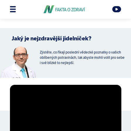
Jaký je nejzdravější jídelníček?
Zjistěte, co říkají poslední vědecké poznatky o vašich
oblíbených potravinách, tak abyste mohli volit pro sebe
i své blízké to nejlepší.