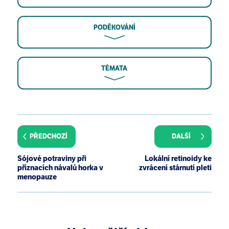
PODĚKOVÁNÍ
TÉMATA
Huang CK, Miller TA. The truth about over-the-
counter topical anti-aging products: a
comprehensive review. Aesthet Surg J.
PŘEDCHOZÍ
DALŠÍ
2007;27(4):402-412.
Neill US. Skin care in the aging female: myths and
Sójové potraviny při
Lokální retinoidy ke
truths. J Clin Invest. 2012;122(2):473-477.
příznacích návalů horka v
zvrácení stárnutí pleti
menopauze
Elsner P, Fluhr JW, Gehring W, et al. Anti-aging data
and support claims--consensus statement. J Dtsch
Dermatol Ges. 2011;9 Suppl 3:S1-32.
Mayes AE, Murray PG, Gunn DA, et al. Environmental
and lifestyle factors associated with perceived