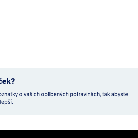
íček?
poznatky o vašich oblíbených potravinách, tak abyste
lepší.