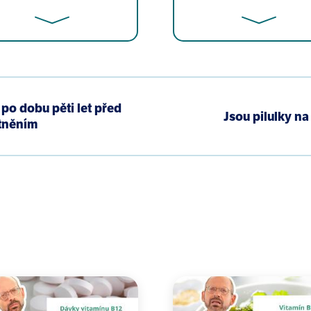
rry B. The relationship of perceptions of tap water safet
po dobu pěti let před
 adults. Public Health Nutr. 2014;17(1):179-85.
Jsou pilulky n
tněním
d BB, et al. Chemical, microbial and physical evaluati
nviron Sci Health A Tox Hazard Subst Environ Eng. 2008;4
on by-products, public health risk tradeoffs and me. Wat
 RC. The Occurrence of Organohalides in Chlorinated Dri
c matter as precursor to disinfection byproducts and its
rt review. J Water Health. 2018;16(5):681-703.
s N, Grimalt JO, Kogevinas M. Meta-analysis of studies o
adder cancer. J Epidemiol Community Health. 2003;57(3):1