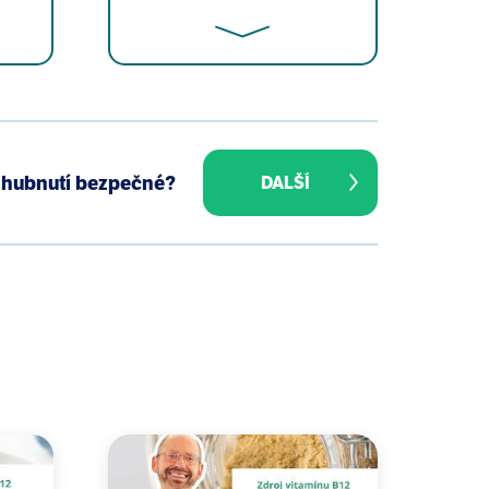
y with intake of sugar-sweetened
a hubnutí bezpečné?
DALŠÍ
on of commercial bottled waters in
3(4):335-47.
er Res. 2009;43(8):2057-92.
nking Waters. J Amer Water Works
 removal using conventional and
n individual consumption of
66-73.