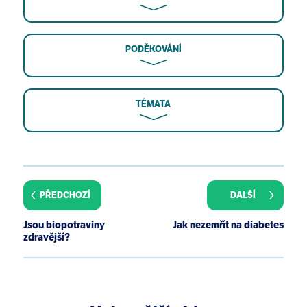
PODĚKOVÁNÍ
TÉMATA
W J Lee, M Shimizu, K M Kniffin, B Wansink. You taste
what you see do organic labels bias taste
perceptions? Food Quality and Preference Volume
PŘEDCHOZÍ
DALŠÍ
29, Issue 1, July 2013, Pages 33–39.
R Reiss, J Johnston, K Tucker, J M DeSesso, C L Keen.
Jsou biopotraviny
Jak nezemřít na diabetes
Estimation of cancer risks and benefits associated
zdravější?
with a potential increased consumption of fruits and
vegetables. Food Chem Toxicol. 2012
Dec;50(12):4421-7.
M Monette. The science of pesticide-free potato