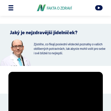
Jaký je nejzdravější jídelníček?
Zjistěte, co říkají poslední vědecké poznatky o vašich
oblíbených potravinách, tak abyste mohli volit pro sebe
i své blízké to nejlepší.