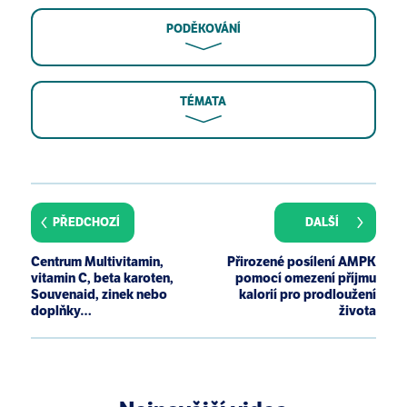
PODĚKOVÁNÍ
TÉMATA
Nieman DC. Moderate exercise improves immunity
and decreases illness rates. Am J Lifestyle Med.
2011;5(4):338-345.
PŘEDCHOZÍ
DALŠÍ
Schwindt CD, Zaldivar F, Wilson L, et al. Do
circulating leucocytes and lymphocyte subtypes
Centrum Multivitamin,
Přirozené posílení AMPK
increase in response to brief exercise in children
vitamin C, beta karoten,
pomocí omezení příjmu
with and without asthma? Br J Sports Med.
Souvenaid, zinek nebo
kalorií pro prodloužení
doplňky…
života
2007;41(1):34-40.
Pal S, Chaki B, Bandyopadhyay A. High intensity
exercise induced alteration of hematological profile
in sedentary post-pubertal boys and girls: A
comparative study. IJPP. 2021;64:207-214.