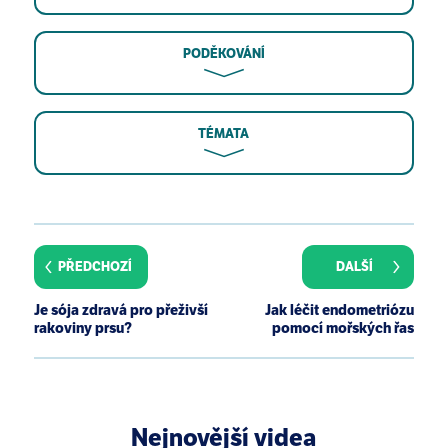
PODĚKOVÁNÍ
TÉMATA
Kotsopoulos J, Narod SA. Towards a dietary
prevention of hereditary breast cancer. Cancer
Causes Control. 2005 Mar;16(2):125-38.
PŘEDCHOZÍ
DALŠÍ
Levitt NC, Hickson ID. Caretaker tumour suppressor
genes that defend genome integrity. Trends Mol
Je sója zdravá pro přeživší
Jak léčit endometriózu
Med. 2002 Apr;8(4):179-86.
rakoviny prsu?
pomocí mořských řas
Chen FP, Chien MH. Phytoestrogens induce
differential effects on both normal and malignant
human breast cells in vitro. Climacteric. 2014
Dec;17(6):682-91.
Nejnovější videa
Oliveira AM, Ross JS, Fletcher JA. Tumor suppressor