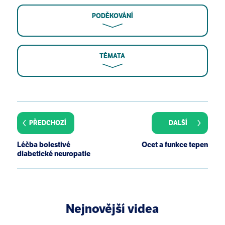
PODĚKOVÁNÍ
TÉMATA
J B Kohn. Is vinegar an effective treatment for
glycemic control or weight loss? J Acad Nutr Diet.
2015 Jul;115(7):1188.
PŘEDCHOZÍ
DALŠÍ
F Brighenti, G Castellani, L Benini, M C Casiraghi, E
Leopardi, R Crovetti, G Testolin. Effect of neutralized
Léčba bolestivé
Ocet a funkce tepen
and native vinegar on blood glucose and acetate
diabetické neuropatie
responses to a mixed meal in healthy subjects. Eur J
Clin Nutr. 1995 Apr;49(4):242-7.
M F McCarty. AMPK activation--protean potential for
boosting healthspan. Age (Dordr). 2014
Nejnovější videa
Apr;36(2):641-63.
S Sakakibara, R Murakami, M Takahashi, T Fushimi,