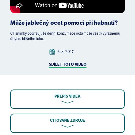
Může jablečný ocet pomoci při hubnutí?
CT snímky potvrzují, že denní konzumace octa může vést k výraznému
úbytku břišního tuku.
6. 8. 2017
SDÍLET TOTO VIDEO
PŘEPIS VIDEA
CITOVANÉ ZDROJE