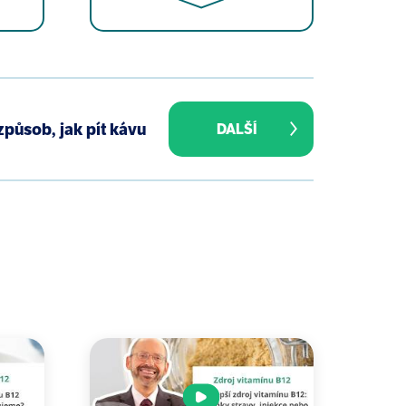
17;176(6):1417-1419.
xidative stress. Antioxidants
způsob, jak pít kávu
DALŠÍ
ci Med Sci. 2008;63(6):547-549.
ension. J Clin Invest.
xtends lifespan. Nat Commun.
0;139(3):277-290.
(12):1987-1994.
ted liver disease progression. Z