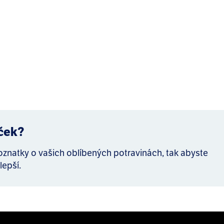
íček?
poznatky o vašich oblíbených potravinách, tak abyste
lepší.