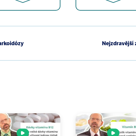
- how to control your intracellular diet. Br J Dermatol. 20
 Targeting autophagy to counteract obesity-associated o
arkoidózy
Nejzdravější 
aging: the ultimate “cleansing diet.” J Gerontol A Biol S
Kroemer G. Essential role for autophagy in life span ext
erexpression of Atg5 in mice activates autophagy and e
rre LR. Autophagy in aging and longevity. Hum Genet. 202
t al. Coffee induces autophagy in vivo. Cell Cycle. 2014;13
ley S, Chokshi S, Gao B. Inflammation in alcohol-associa