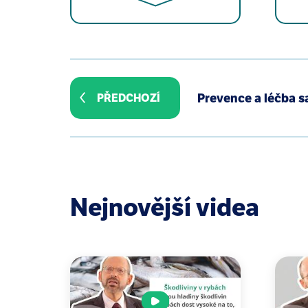
Tschachler E, Eckhart L. Autophagy 
Pietrocola F, Bravo-San Pedro JM.
Prevence a léčba s
PŘEDCHOZÍ
(Basel). 2021;10(1):102.
Cuervo AM. Calorie restriction and 
Madeo F, Zimmermann A, Maiuri MC, 
2015;125(1):85-93.
Nejnovější videa
Pyo JO, Yoo SM, Ahn HH, et al. Ov
2013;4:2300.
Wong SQ, Kumar AV, Mills J, Lapie
Pietrocola F, Malik SA, Mariño G, e
Lotersztajn S, Riva A, Wang S, Doo