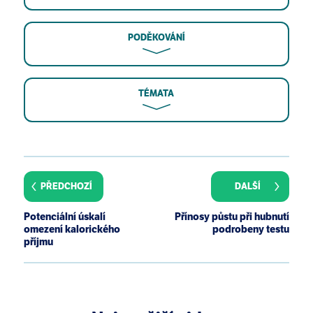
PODĚKOVÁNÍ
TÉMATA
Hodgson JM, Prince RL, Woodman RJ, et al. Apple
intake is inversely associated with all-cause and
disease-specific mortality in elderly women. Br J
PŘEDCHOZÍ
DALŠÍ
Nutr. 2016;115(5):860-7.
Bondonno NP, Lewis JR, Prince RL, et al. Fruit Intake
Potenciální úskalí
Přínosy půstu při hubnutí
and Abdominal Aortic Calcification in Elderly
omezení kalorického
podrobeny testu
Women: A Prospective Cohort Study. Nutrients.
příjmu
2016;8(3):159.
Knekt P, Jarvinen R, Reunanen A, Maatela J.
Flavonoid intake and coronary mortality in Finland: a
cohort study. BMJ. 1996;312(7029):478-81.