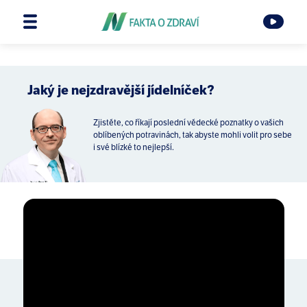
Jaký je nejzdravější jídelníček?
Zjistěte, co říkají poslední vědecké poznatky o vašich
oblíbených potravinách, tak abyste mohli volit pro sebe
i své blízké to nejlepší.