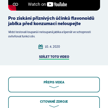
Pro získání příznivých účinků flavonoidů
jablka před konzumací neloupejte
Vědci testovali loupaná i neloupaná jablka a špenát ve schopnosti
ovlivňovat funkci cév.
10. 4. 2020
SDÍLET TOTO VIDEO
PŘEPIS VIDEA
CITOVANÉ ZDROJE