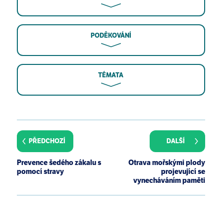
PODĚKOVÁNÍ
TÉMATA
Centers for Disease Control and Prevention. State
Indicator Report on Fruits and Vegetables, 2009.
2010.
PŘEDCHOZÍ
DALŠÍ
Centers for Disease Control and Prevention. State-
specific trends in fruit and vegetable consumption
Prevence šedého zákalu s
Otrava mořskými plody
among adults --- United States, 2000-2009. MMWR
pomocí stravy
projevující se
Morb Mortal Wkly Rep. 2010 Sep 10;59(35):1125-30.
vynecháváním paměti