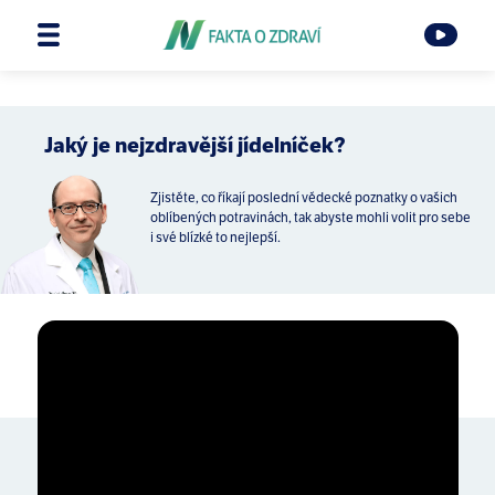
Jaký je nejzdravější jídelníček?
Zjistěte, co říkají poslední vědecké poznatky o vašich
oblíbených potravinách, tak abyste mohli volit pro sebe
i své blízké to nejlepší.