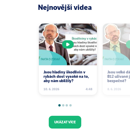
Nejnovější videa
Jsou hladiny škodlivin v
Jsou velké d
rybách dost vysoké na to,
B12 užívané 
aby nám ublížily?
bezpečné?
10. 6. 2026
4:48
8. 6. 2026
UKÁZAT VÍCE