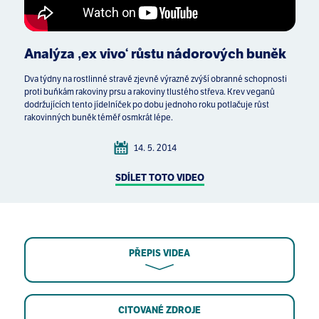
Analýza ‚ex vivo‘ růstu nádorových buněk
Dva týdny na rostlinné stravě zjevně výrazně zvýší obranné schopnosti
proti buňkám rakoviny prsu a rakoviny tlustého střeva. Krev veganů
dodržujících tento jídelníček po dobu jednoho roku potlačuje růst
rakovinných buněk téměř osmkrát lépe.
14. 5. 2014
SDÍLET TOTO VIDEO
PŘEPIS VIDEA
CITOVANÉ ZDROJE