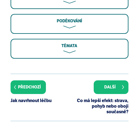
PODĚKOVÁNÍ
TÉMATA
Barnard RJ, Gonzalez JH, Liva ME, Ngo TH. Effects of
a low-fat, high-fiber diet and exercise program on
breast cancer risk factors in vivo and tumor cell
PŘEDCHOZÍ
DALŠÍ
growth and apoptosis in vitro. Nutr Cancer.
2006;55(1):28-34.
Jak navrhnout léčbu
Co má lepší efekt: strava,
Ornish D, Weidner G, Fair WR, Marlin R, Pettengill EB,
pohyb nebo obojí
Raisin CJ, Dunn-Emke S, Crutchfield L, Jacobs FN,
současně?
Barnard RJ, Aronson WJ, McCormac P, McKnight DJ,
Fein JD, Dnistrian AM, Weinstein J, Ngo TH, Mendell
NR, Carroll PR. Intensive lifestyle changes may affect
the progression of prostate cancer. J Urol. 2005