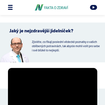
Jaký je nejzdravější jídelníček?
Zjistěte, co říkají poslední vědecké poznatky o vašich
oblíbených potravinách, tak abyste mohli volit pro sebe
i své blízké to nejlepší.