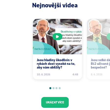
Sep;174(3):1065-9; discussion 1069-70.
Nejnovější videa
Jsou hladiny škodlivin v
Jsou velké d
rybách dost vysoké na to,
B12 užívané 
aby nám ublížily?
bezpečné?
10. 6. 2026
4:48
8. 6. 2026
UKÁZAT VÍCE