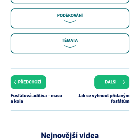
PODĚKOVÁNÍ
TÉMATA
Y. Shutto, M. Shimada, M. Kitajima, H. Yamabe, M. S.
Razzaque. Lack of awareness among future medical
professionals about the risk of consuming hidden
PŘEDCHOZÍ
DALŠÍ
phosphate-containing processed food and drinks.
PLoS ONE 2011 6(12):e29105.
Fosfátová aditiva – maso
Jak se vyhnout přidaným
R. A. Sherman, O. Mehta. Dietary phosphorus
a kola
fosfátům
restriction in dialysis patients: Potential impact of
processed meat, poultry, and fish products as
protein sources. Am. J. Kidney Dis. 2009 54(1):18 -
23.
Nejnovější videa
M. A. M. Ai-Ashmawy. Prevalence and public health