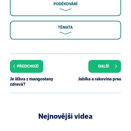
PODĚKOVÁNÍ
TÉMATA
H. C. Fang, P. T. Lee, P. J. Lu, C. L. Chen, T. Y. Chang, C.
Y. Hsu, H. M. Chung, and K. J. Chou. Mechanisms of
star fruit-induced acute renal failure. Food Chem.
PŘEDCHOZÍ
DALŠÍ
Toxicol., 46(5):1744-1752, 2008.
Je šťáva z mangostany
Jablka a rakovina prsu
zdravá?
Nejnovější videa