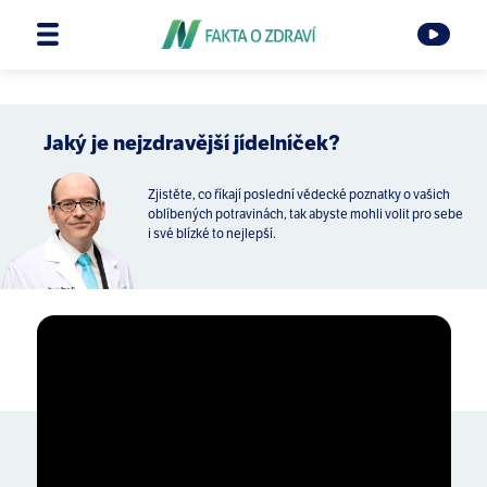
Jaký je nejzdravější jídelníček?
Zjistěte, co říkají poslední vědecké poznatky o vašich
oblíbených potravinách, tak abyste mohli volit pro sebe
i své blízké to nejlepší.