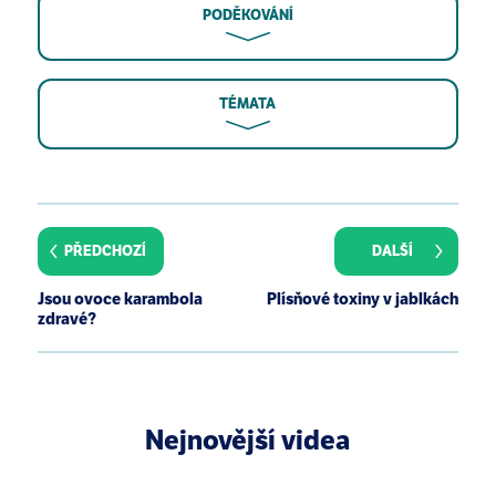
PODĚKOVÁNÍ
TÉMATA
C. Gerhauser. Cancer chemopreventive potential of
apples, apple juice, and apple components. Planta
Med., 74(13):1608-1624, 2008.
PŘEDCHOZÍ
DALŠÍ
X. He and R. H. Liu. Phytochemicals of apple peels:
isolation, structure elucidation, and their
Jsou ovoce karambola
Plísňové toxiny v jablkách
antiproliferative and antioxidant activities. J. Agric.
zdravé?
Food. Chem., 56(21):9905-9910, 2008.
Nejnovější videa