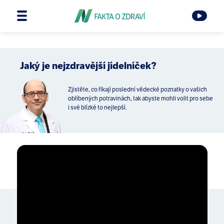
Jaký je nejzdravější jídelníček?
Zjistěte, co říkají poslední vědecké poznatky o vašich
oblíbených potravinách, tak abyste mohli volit pro sebe
i své blízké to nejlepší.