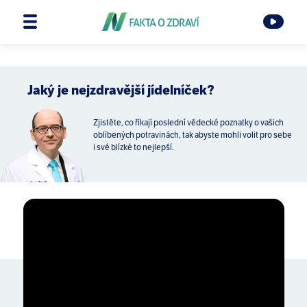
Jaký je nejzdravější jídelníček?
Zjistěte, co říkají poslední vědecké poznatky o vašich
oblíbených potravinách, tak abyste mohli volit pro sebe
i své blízké to nejlepší.