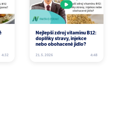
 Campbell, W Wang, I Rudan.
ystematic review and analysis.
ě
Nejlepší zdroj vitamínu B12:
doplňky stravy, injekce
nebo obohacené jídlo?
 JAMA 2001 285(19):2448 – 2449.
4:32
21. 5. 2026
4:48
al data on Alzheimer's disease. J
eliminary findings from the
s disease and other dementias in