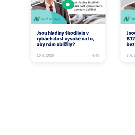
of dementia: A Delphi consensus s
K Y Chan, W Wang, J J Wu, L Liu, E
Epidemiology of Alzheimer's disea
Lancet 2013 381(9882):2016 – 2023
Jsou hladiny škodlivin v
Jso
rybách dost vysoké na to,
J E Galvin. Pass the grain; spare t
B12
aby nám ublížily?
bez
R P Clarke. Incidence of dementia 
10. 6. 2026
4:48
8. 6.
M A Smith, G J Petot, G Perry. Diet
Alzheimers Dis 1999 1(4 - 5):203 – 
Giem P, Beeson WL, Fraser GE. The
Adventist Health Study. Neuroepid
Chandra V, Ganguli M, Pandav R, Jo
rural India: the Indo-US study. Neu