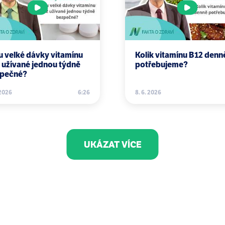
tudy. Lancet 2006 366(9503):2112 – 2117.
 Theodoratou, J Car, L Middleton, T C Russ, I J Deary, H
se and other forms of dementia in China, 1990-2010: A s
.
u velké dávky vitamínu
Kolik vitamínu B12 denn
he brain. Neurology 2007 69(11):1072 – 1073.
 užívané jednou týdně
potřebujeme?
pečné?
and Alzheimer disease in Nigeria and the United States.
 2026
6:26
8. 6. 2026
 and oxidative stress: A novel synthesis of epidemiologic
206.
 incidence of dementia and intake of animal products: pr
emiology. 1993;12(1):28-36.
UKÁZAT VÍCE
hnston J, Belle S, DeKosky ST. Prevalence of Alzheimer'
rology. 1998 Oct;51(4):1000-8.