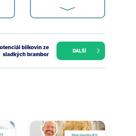
 – 201.
otenciál bílkovin ze
nd developing countries. J
DALŠÍ
sladkých brambor
chette, R J Havlik, G Wergowske.
g study. Jama 1996 276(12):955 –
 A O Ogunseyinde, A O Adeyinka.
 Nigeria, and African Americans
endrie, Y Huang. Global prevalence