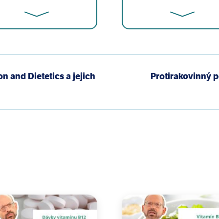
er's disease: 1999 Update. J Alzheimers Dis 1999 1(4):197
n and Dietetics a jejich
Protirakovinný p
imer's disease during the nutrition transition in Japan a
.
er's disease. Alz Dis Rev 1997 2:42 – 55.
 H Masaki, R D Abbott, E L Teng, B L Rodriguez, P L Blan
apanese-American men in Hawaii: The Honolulu-Asia agin
, O Baiyewu, F W Unverzagt, O Gureje, S Gao, R M Evans,
er disease in 2 communities: Yoruba residing in Ibadan,
Jama 2001 285(6):739 – 747.
rodaty, L Fratiglioni, M Ganguli, K Hall, K Hasegawa, H H