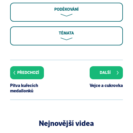
PODĚKOVÁNÍ
TÉMATA
A. M. Eckardt, J. Lemound, D. Lindhorst, M. Rana, N.
C. Gellrich. Surgical management of
bisphosphonate-related osteonecrosis of the jaw in
PŘEDCHOZÍ
DALŠÍ
oncologic patients: a challenging problem.
Anticancer Res. 2011 31(6):2313-2318.
Pitva kuřecích
Vejce a cukrovka
R. Greiner, U. Konietzny, K. D. Jany. Phytate-an
medailonků
undesirable constituent of plant-based foods?
Journal fur Ernahrungsmedizin 2006 8(3):18 - 28.
A. P. Rickard, M. D. Chatfield, R. E. Conway, A. M.
Stephen, J. J. Powell. An algorithm to assess
Nejnovější videa
intestinal iron availability for use in dietary surveys.
Br. J. Nutr. 2009 102(11):1678 - 1685.