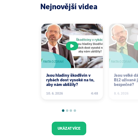
Nejnovější videa
role in a healthy diet. Meat Sci. 2010 Apr;84(4):585-
93. Epub 2009 Nov 1.
Sakshaug J, Sögnen E, Hansen MA, Koppang N.
Dimethylnitrosamine; its hepatotoxic effect in sheep
and its occurrence in toxic batches of herring meal.
Nature. 1965 Jun 19;206(990):1261-2.
Nitrites, nitrosamines, and cancer. Lancet. 1968 May
18;1(7551):1071-2.
Vogtmann H, Biedermann R. The nitrate story--no
end in sight. Nutr Health. 1985;3(4):217-39.
Jsou hladiny škodlivin v
Jsou velké d
de la Monte SM, Neusner A, Chu J, Lawton M.
rybách dost vysoké na to,
B12 užívané 
Epidemilogical trends strongly suggest exposures
aby nám ublížily?
bezpečné?
as etiologic agents in the pathogenesis of sporadic
10. 6. 2026
4:48
8. 6. 2026
Alzheimer's disease, diabetes mellitus, and non-
alcoholic steatohepatitis. J Alzheimers Dis.
2009;17(3):519-29.
Pegg RB; Shahidi F. Nitrite curing of meat : the N-
nitrosamine problem and nitrite alternatives.
Trumbull, Conn. : Food & Nutrition Press, 2000.
UKÁZAT VÍCE