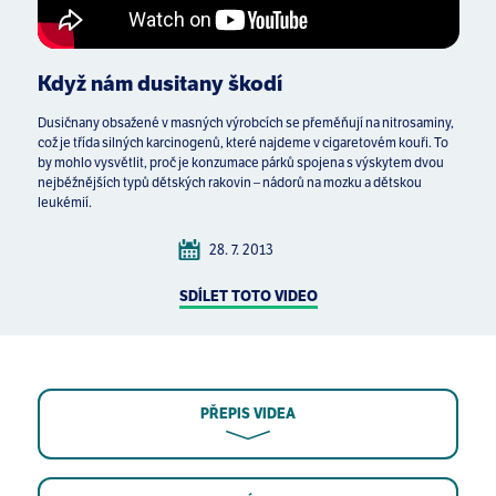
Když nám dusitany škodí
Dusičnany obsažené v masných výrobcích se přeměňují na nitrosaminy,
což je třída silných karcinogenů, které najdeme v cigaretovém kouři. To
by mohlo vysvětlit, proč je konzumace párků spojena s výskytem dvou
nejběžnějších typů dětských rakovin – nádorů na mozku a dětskou
leukémií.
28. 7. 2013
SDÍLET TOTO VIDEO
PŘEPIS VIDEA