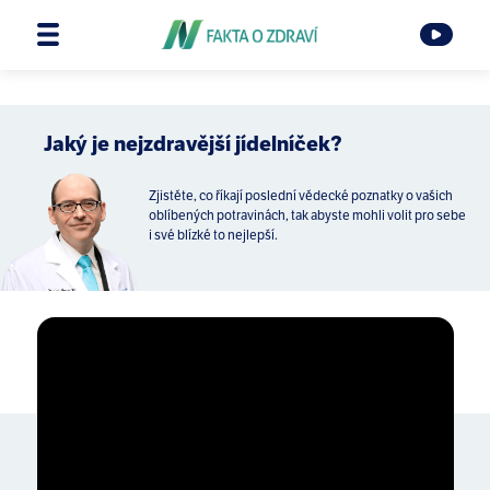
Jaký je nejzdravější jídelníček?
Zjistěte, co říkají poslední vědecké poznatky o vašich
oblíbených potravinách, tak abyste mohli volit pro sebe
i své blízké to nejlepší.