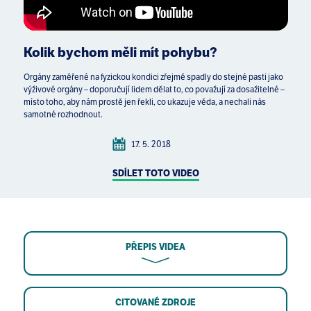
Kolik bychom měli mít pohybu?
Orgány zaměřené na fyzickou kondici zřejmě spadly do stejné pasti jako
výživové orgány – doporučují lidem dělat to, co považují za dosažitelné –
místo toho, aby nám prostě jen řekli, co ukazuje věda, a nechali nás
samotné rozhodnout.
17. 5. 2018
SDÍLET TOTO VIDEO
PŘEPIS VIDEA
CITOVANÉ ZDROJE