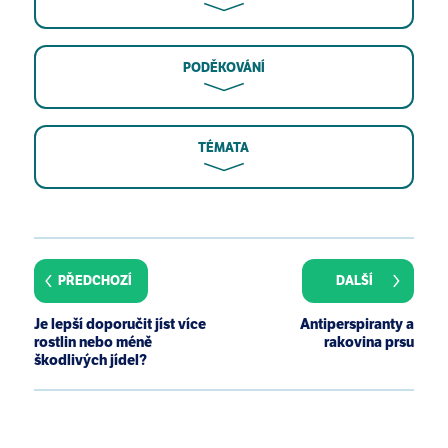
PODĚKOVÁNÍ
TÉMATA
Archer E, Hand GA, Blair SN (2013) Correction:
Validity of U.S. Nutritional Surveillance: National
Health and Nutrition Examination Survey Caloric
PŘEDCHOZÍ
DALŠÍ
Energy Intake Data, 1971–2010. PLoS ONE 8(10):
Blair SN. Physical inactivity: the biggest public
Je lepší doporučit jíst více
Antiperspiranty a
health problem of the 21st century. Br J Sports Med.
rostlin nebo méně
rakovina prsu
2009 Jan;43(1):1-2.
škodlivých jídel?
Centers for Disease Control and Prevention (CDC).
Adult participation in aerobic and muscle-
strengthening physical activities--United States,
2011. MMWR Morb Mortal Wkly Rep. 2013 May