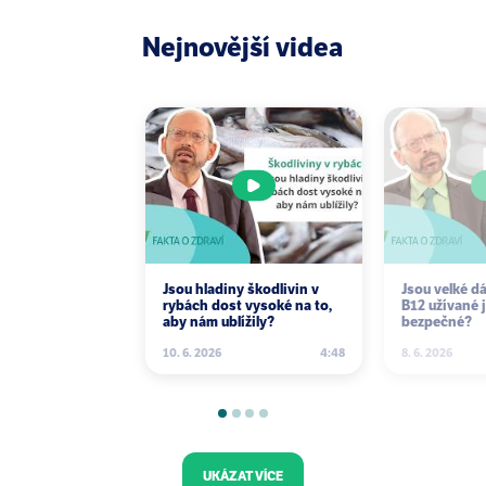
Nejnovější videa
Jsou hladiny škodlivin v
Jsou velké d
rybách dost vysoké na to,
B12 užívané 
aby nám ublížily?
bezpečné?
10. 6. 2026
4:48
8. 6. 2026
UKÁZAT VÍCE