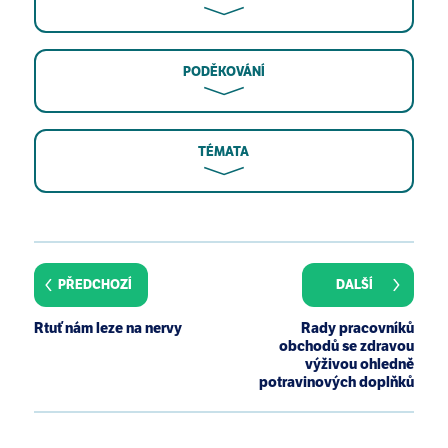
PODĚKOVÁNÍ
TÉMATA
Gerstenberger SL, Martinson A, Kramer JL. An
evaluation of mercury concentrations in three
brands of canned tuna. Environ Toxicol Chem. 2010
PŘEDCHOZÍ
DALŠÍ
Feb; 29(2):237-42.
Rtuť nám leze na nervy
Rady pracovníků
obchodů se zdravou
výživou ohledně
potravinových doplňků