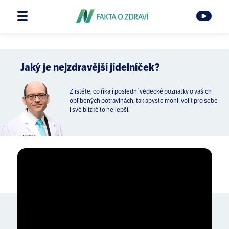
Jaký je nejzdravější jídelníček?
Zjistěte, co říkají poslední vědecké poznatky o vašich
oblíbených potravinách, tak abyste mohli volit pro sebe
i své blízké to nejlepší.