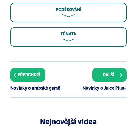
PODĚKOVÁNÍ
TÉMATA
Ramanathan VS, Hensley G, French S, Eysselein V,
Chung D, Reicher S, Pham B. Hypervitaminosis A
inducing intra-hepatic cholestasis--a rare case
PŘEDCHOZÍ
DALŠÍ
report. Exp Mol Pathol. 2010 Apr;88(2):324-5. Epub
2009 Nov 24.
Novinky o arabské gumě
Novinky o Juice Plus+
Rogovik AL, Vohra S, Goldman RD. Safety
considerations and potential interactions of
vitamins: should vitamins be considered drugs?
Ann Pharmacother. 2010 Feb;44(2):311-24. Epub
2009 Dec 29.
Nejnovější videa
Hwang DF, Lu CH, Lin WF. Species identification and
vitamin A level in lutjanid fish implicated in vitamin A