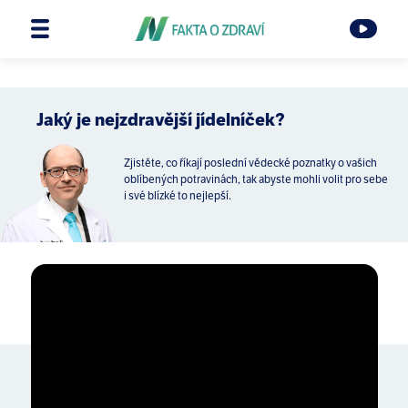
Jaký je nejzdravější jídelníček?
Zjistěte, co říkají poslední vědecké poznatky o vašich
oblíbených potravinách, tak abyste mohli volit pro sebe
i své blízké to nejlepší.