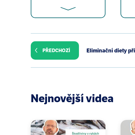
Bekeleski GM, McCombs G, Melvin WL
Health, 4(3), 1-10.
Eliminační diety př
PŘEDCHOZÍ
Gbinigie O, Onakpoya I, Spencer E,
systematic review of randomized cl
Peedikayil FC, Sreenivasan P, Naray
J. 2015 Mar-Apr;56(2):143-7.
Katragadda HR, Fullana A, Sidhu S
Nejnovější videa
Chemistry Volume 120, Issue 1, 1 
Rehan R, Jones PD, Abdeen H, Rowa
Islands: a retrospective clinical au
Amith H, Lakshminarayan N, Ankola A