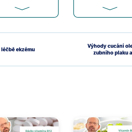
. Oil Pulling: An Ancient Practice for a Modern Time. 2
Výhody cucání ole
i léčbě ekzému
zubního plaku a
 McCall MacBain M, Heneghan C. Effect of oil pulling in
inical trials. Complement Ther Med. 2016 Jun;26:47-54.
anan A. Effect of coconut oil in plaque related gingivitis
, Carbonell-Barrachina AA. Emissions of volatile aldehy
May 2010, Pages 59-65.
s H, Dhaliwal J. The dangers to children from coconut t
dit. Arch Public Health. 2016 Apr 11;74:14.
V. Effect of Oil Pulling on Plaque and Gingivitis. Januar