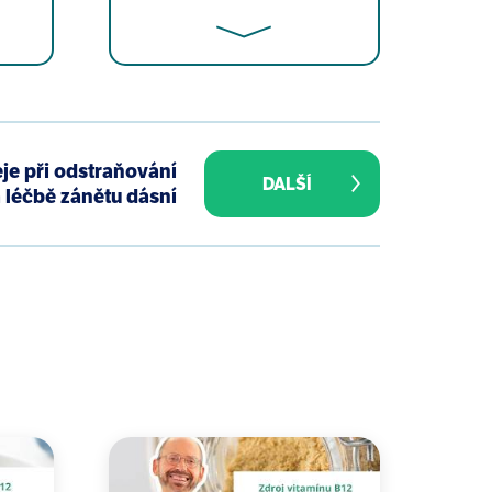
012 Journal of International Oral
je při odstraňování
DALŠÍ
 léčbě zánětu dásní
 promoting oro dental hygiene: A
 - A preliminary report. Niger Med
des from heated cooking oils. Food
ree trauma, in KiraKira, Solomon
y 2007.