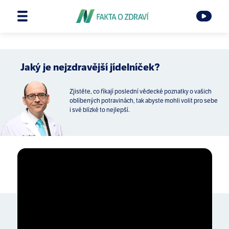
Jaký je nejzdravější jídelníček?
Zjistěte, co říkají poslední vědecké poznatky o vašich
oblíbených potravinách, tak abyste mohli volit pro sebe
i své blízké to nejlepší.