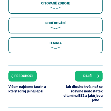
CITOVANÉ ZDROJE
PODĚKOVÁNÍ
TÉMATA
Singh P, Gollapalli K, Mangiola S, et al. Taurine
deficiency as a driver of aging. Science.
2023;380(6649):eabn9257.
PŘEDCHOZÍ
DALŠÍ
Shao A, Hathcock JN. Risk assessment for the amino
acids taurine, L-glutamine and L-arginine. Regul
V čem najdeme taurin a
Jak dlouho trvá, než se
Toxicol Pharmacol. 2008;50(3):376-399.
který zdroj je nejlepší
rozvine nedostatek
vitamínu B12 a jaké jsou
Pimenta AI, Bernardino RM, Pereira IAC. Role of
jeho…
sulfidogenic members of the gut microbiota in
human disease. Adv Microb Physiol. 2024;85:145-