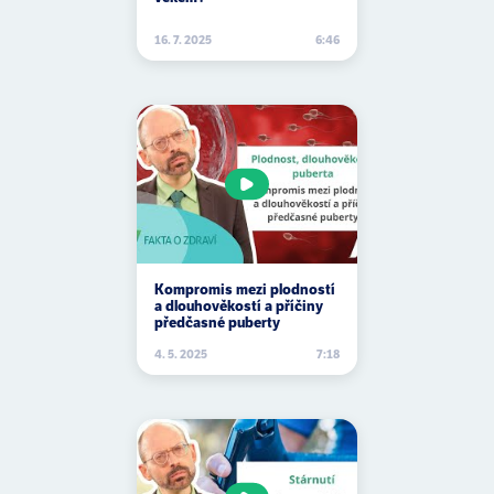
16. 7. 2025
6:46
Kompromis mezi plodností
a dlouhověkostí a příčiny
předčasné puberty
4. 5. 2025
7:18