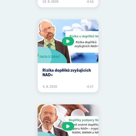
arašídy
15. 8. 2025
4:16
arginin
aromatáza
aromaterapie
artritida
artróza
artyčoky
Rizika doplňků zvyšujících
NAD+
arytmie
4. 8. 2025
4:17
arzén
Asie
aspartam
aspirin
astma