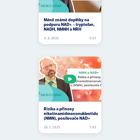
ateroskleróza
Méně známé doplňky na
Atkinsova dieta
podporu NAD+ – tryptofan,
NADH, NMNH a NRH
autismus
4. 8. 2025
5:47
autofagie
autoimunitní onemocnění
avokádo
avokádový olej
azbest
A2 mléko
Rizika a přínosy
nikotinamidmononukleotidu
(NMN), posilovače NAD+
28. 7. 2025
7:42