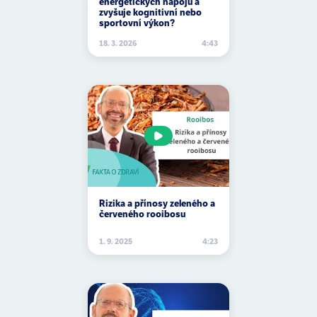
energetických nápojů a
ananas
zvyšuje kognitivní nebo
sportovní výkon?
ananasový meloun
18. 3. 2026
4:43
ančovičky
anémie
aneuryzma
angína
angina pectoris
angiogeneze
Rizika a přínosy zeleného a
červeného rooibosu
angioplastika
angrešt
1. 9. 2025
4:23
ankylozující spondylitida
antacida