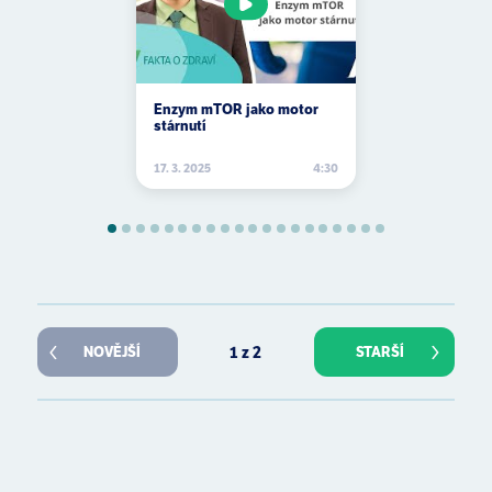
Enzym mTOR jako motor
stárnutí
17. 3. 2025
4:30
1 z 2
NOVĚJŠÍ
STARŠÍ