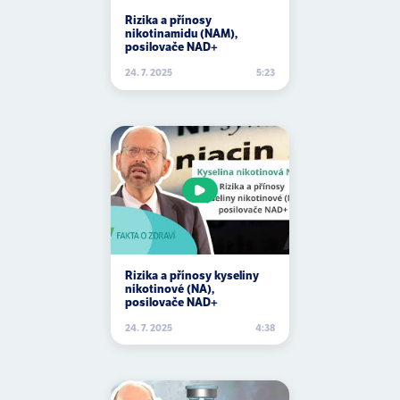
Rizika a přínosy
nikotinamidu (NAM),
posilovače NAD+
24. 7. 2025
5:23
Rizika a přínosy kyseliny
nikotinové (NA),
posilovače NAD+
24. 7. 2025
4:38