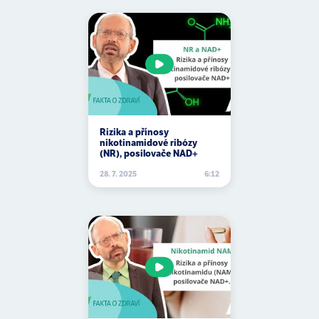
Rizika a přínosy
nikotinamidové ribózy
(NR), posilovače NAD+
28. 7. 2025
6:12