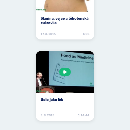
ateroskleróza
Slanina, vejce a těhotenská
Atkinsova dieta
cukrovka
autismus
17. 8. 2015
4:06
autofagie
autoimunitní onemocnění
avokádo
avokádový olej
azbest
A2 mléko
Jídlo jako lék
3. 8. 2015
1:14:44