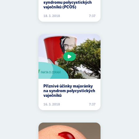
ananas
syndromu polycystických
vaječníků (PCOS)
ananasový meloun
18. 3. 2018
7:37
ančovičky
anémie
aneuryzma
angína
angina pectoris
angiogeneze
Příznivé účinky majoránky
na syndrom polycystických
angioplastika
vaječníků
16. 3. 2018
7:37
angrešt
ankylozující spondylitida
antacida