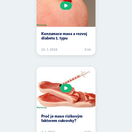
antibiotika
antidepresiva
antihistaminika
antikoncepční pilulky
Konzumace masa a rozvoj
diabetu 1. typu
antinutriční látky
10. 3. 2018
5:16
antioxidanty
antiperspiranty
antokyaniny
apendicitida
apnoe
arabská guma
Proč je maso rizikovým
faktorem cukrovky?
arašídové máslo