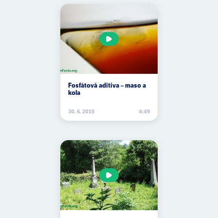
Fosfátová aditiva – maso a
kola
30. 6. 2015
4:49