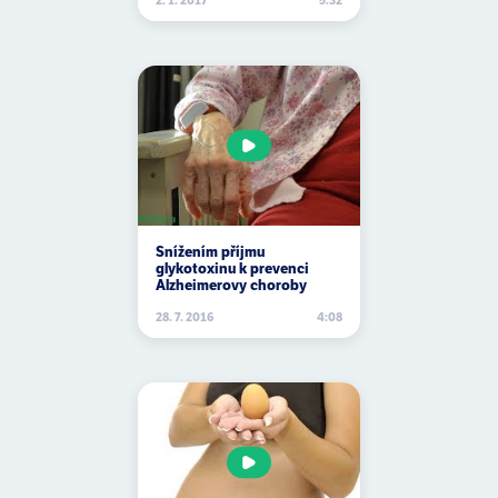
arašídy
2. 1. 2017
5:32
arginin
aromatáza
aromaterapie
artritida
artróza
artyčoky
Snížením příjmu
glykotoxinu k prevenci
Alzheimerovy choroby
arytmie
28. 7. 2016
4:08
arzén
Asie
aspartam
aspirin
astma