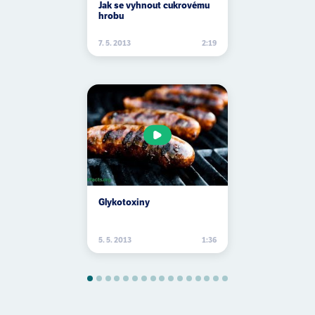
Jak se vyhnout cukrovému
hrobu
7. 5. 2013
2:19
Glykotoxiny
5. 5. 2013
1:36