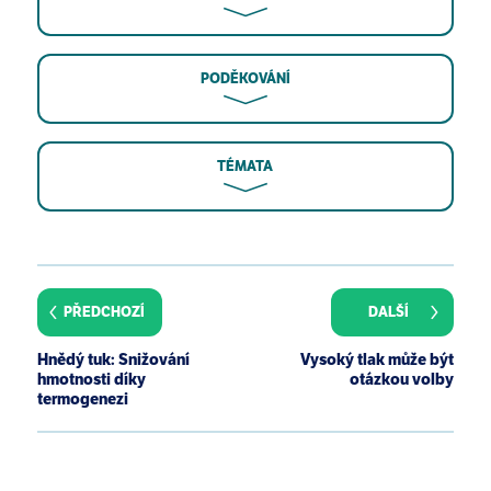
PODĚKOVÁNÍ
TÉMATA
H Sacks, ME Symonds. Anatomical locations of
human brown adipose tissue: functional relevance
and implications in obesity and type 2 diabetes.
PŘEDCHOZÍ
DALŠÍ
Diabetes. 2013 Jun;62(6):1783-90.
T Yoneshiro, S Aita, M Matsushita, T Kameya, K
Hnědý tuk: Snižování
Vysoký tlak může být
Nakada, Y Kawai, M Saito. Brown adipose tissue,
hmotnosti díky
otázkou volby
whole-body energy expenditure, and
termogenezi
thermogenesis in healthy adult men. Obesity (Silver
Spring). 2011 Jan;19(1):13-6.
Z Wu, MC Satterfield, FW Bazer, G Wu. Regulation of