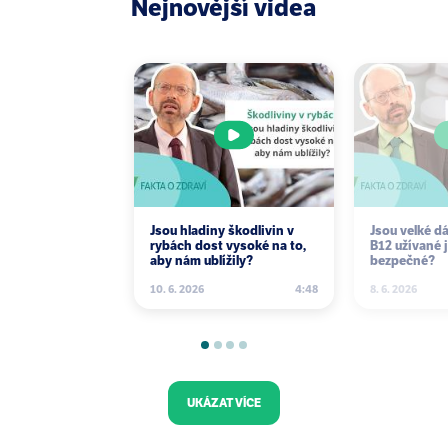
Nejnovější videa
Jsou hladiny škodlivin v
Jsou velké d
rybách dost vysoké na to,
B12 užívané 
aby nám ublížily?
bezpečné?
10. 6. 2026
4:48
8. 6. 2026
UKÁZAT VÍCE