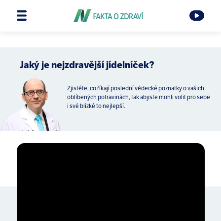
Jaký je nejzdravější jídelníček?
Zjistěte, co říkají poslední vědecké poznatky o vašich
oblíbených potravinách, tak abyste mohli volit pro sebe
i své blízké to nejlepší.