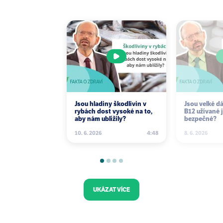
Jsou hladiny škodlivin v
Jsou velké d
rybách dost vysoké na to,
B12 užívané 
aby nám ublížily?
bezpečné?
10. 6. 2026
4:48
8. 6. 2026
UKÁZAT VÍCE