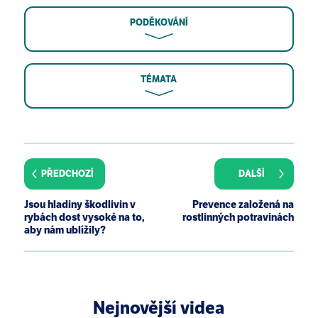
PODĚKOVÁNÍ
TÉMATA
Barnard RJ, Gonzalez JH, Liva ME, Ngo TH. Effects of
a low-fat, high-fiber diet and exercise program on
breast cancer risk factors in vivo and tumor cell
PŘEDCHOZÍ
DALŠÍ
growth and apoptosis in vitro. Nutr Cancer.
2006;55(1):28-34.
Jsou hladiny škodlivin v
Prevence založená na
rybách dost vysoké na to,
rostlinných potravinách
aby nám ublížily?
Nejnovější videa