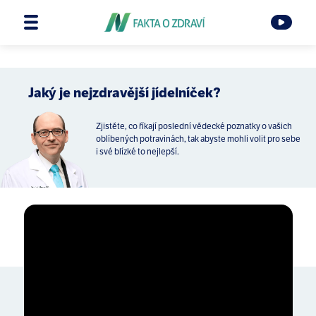
Jaký je nejzdravější jídelníček?
Zjistěte, co říkají poslední vědecké poznatky o vašich
oblíbených potravinách, tak abyste mohli volit pro sebe
i své blízké to nejlepší.