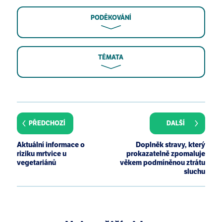
PODĚKOVÁNÍ
TÉMATA
Goman AM, Lin FR. Prevalence of hearing loss by
severity in the united states. Am J Public Health.
2016;106(10):1820-1822.
PŘEDCHOZÍ
DALŠÍ
Mao Z, Zhao L, Pu L, Wang M, Zhang Q, He DZZ.
How well can centenarians hear? PLoS One.
Aktuální informace o
Doplněk stravy, který
2013;8(6):e65565.
riziku mrtvice u
prokazatelně zpomaluje
vegetariánů
věkem podmíněnou ztrátu
Wattamwar K, Qian ZJ, Otter J, et al. Increases in the
sluchu
rate of age-related hearing loss in the older old.
JAMA Otolaryngol Head Neck Surg. 2017;143(1):41-
45.
Wu PZ, O’Malley JT, de Gruttola V, Liberman MC.
Age-related hearing loss is dominated by damage