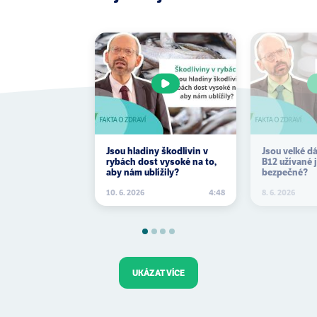
Jsou hladiny škodlivin v
Jsou velké d
rybách dost vysoké na to,
B12 užívané 
aby nám ublížily?
bezpečné?
10. 6. 2026
4:48
8. 6. 2026
UKÁZAT VÍCE