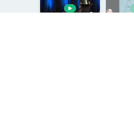
Role stravy v prevenci,
Jídlo jako lék
zastavení a zvrácení našich
15 nejčastějších zabijáků
3. 8. 2015
5. 8. 2016
1:22:15
+420 737 303 796
info@faktaozdravi.cz