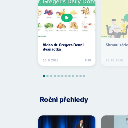
Video dr. Gregera Denní
Shrnutí série
dvanáctka
10. 9. 2018
8:38
26. 10. 2016
Roční přehledy