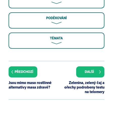
PODĚKOVÁNÍ
TÉMATA
Freitas-Simoes TM, Ros E, Sala-Vila A. Nutrients,
foods, dietary patterns and telomere length: Update
of epidemiological studies and randomized trials.
PŘEDCHOZÍ
DALŠÍ
Metabolism. 2016;65(4):406-415.
Shay JW, Wright WE. Telomeres and telomerase:
Jsou mimo maso rostlinné
Zelenina, zelený čaj a
three decades of progress. Nat Rev Genet.
alternativy masa zdravé?
ořechy podrobeny testu
2019;20(5):299-309.
na telomery
Qiao S, Jiang Y, Li X. The impact of health promotion
interventions on telomere length: a systematic
review. Am J Health Promot. 2020;34(6):633-647.