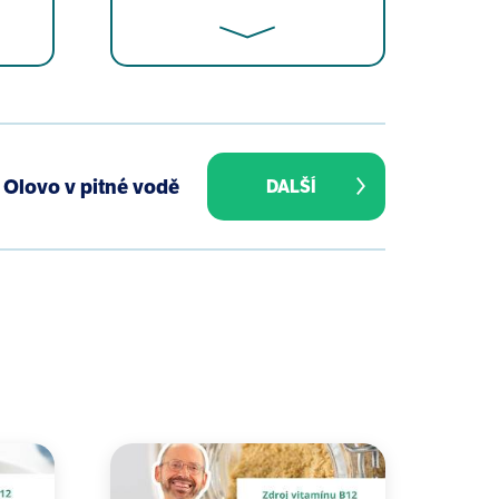
conduct, and the Needleman case.
Olovo v pitné vodě
DALŠÍ
lth tragedy, 1900-1955. Am J Public
93(18):2274-6.
tional Geographic, 1923.
ary 6, 2006).
story of Victim Blaming in the
007 Oct;115(10):A484-5.
or children. Am J Ind Med. 2007