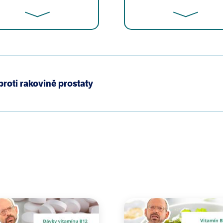
ion of the public interest, allegations of scientific mis
:165-6.
proti rakovině prostaty
e children": the role of the lead industry in a public hea
ing prevention: too little, too late. JAMA. 2005 May 11;2
Advertisement. National Lead Company. Published in Na
s/geog100/Icons&Photos/Lead11-23.jpg〉 (accessed Janu
of Slum Dwellings and Relatively Ignorant Parents”: A Hi
tal Justice. December 2008, 1(3): 159-168.
poisoning: a Pyrrhic victory. Environ Health Perspect. 2
cs of lead toxicology and the devastating consequences f