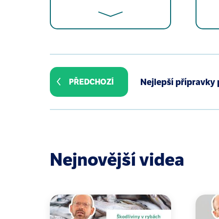
Silbergeld EK. Annotation: protect
Am J Public Health. 1995 Feb;85(2)
Nejlepší přípravky 
PŘEDCHOZÍ
Markowitz G, Rosner D. "Cater to th
Health. 2000 Jan;90(1):36-46.
Lanphear BP. Childhood lead poison
Lead Helps to Guard Your Health. 
〈http://www.uwsp.edu/geo/course
Nejnovější videa
Rosner D, Markowitz G. “A Problem 
Lead Pigment Industry. Environmen
Lanphear BP. The conquest of lead 
Rosner D, Markowitz G. The politi