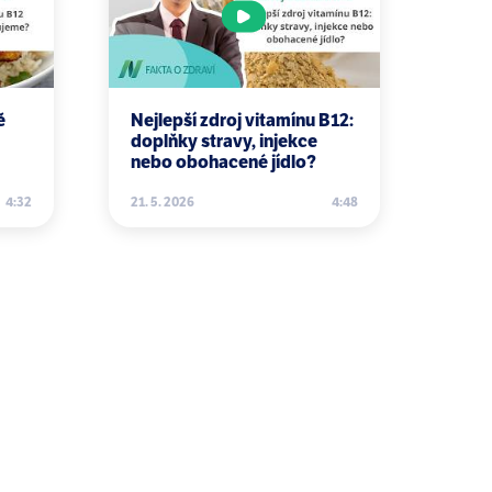
54.
Failure in Flint. Int J Environ Res
ě
Nejlepší zdroj vitamínu B12:
doplňky stravy, injekce
nebo obohacené jídlo?
 Polluted Homes, 1970 to 2000.
4:32
21. 5. 2026
4:48
--United States, 2001-2010. MMWR
ericans: United States National
isonous dust. Guess where it ends
Behav. 2015 Jun;42(3):409-21.