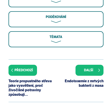
PODĚKOVÁNÍ
TÉMATA
Erridge C, Attina T, Spickett CM, Webb DJ. A high-fat
meal induces low-grade endotoxemia: evidence of a
novel mechanism of postprandial inflammation. Am
PŘEDCHOZÍ
DALŠÍ
J Clin Nutr. 2007 Nov; 86(5):1286-92.
Erridge C. The capacity of foodstuffs to induce
Teorie propustného střeva
Endotoxemie z mrtvých
innate immune activation of human monocytes in
jako vysvětlení, proč
bakterií z masa
vitro is dependent on food content of stimulants of
živočišné potraviny
způsobují…
Toll-like receptors 2 and 4. Br J Nutr. 2011 Jan;
105(1):15-23.
Ghanim H, Abuaysheh S, Sia CL, Korzeniewski K,
Chaudhuri A, Fernandez-Real JM, Dandona P.