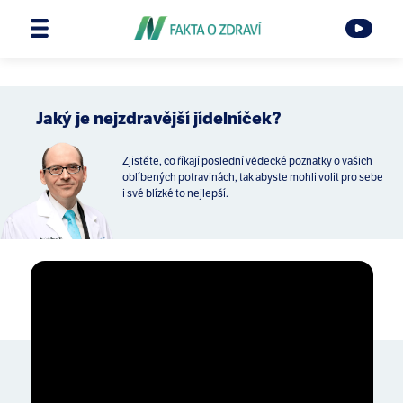
Jaký je nejzdravější jídelníček?
Zjistěte, co říkají poslední vědecké poznatky o vašich
oblíbených potravinách, tak abyste mohli volit pro sebe
i své blízké to nejlepší.