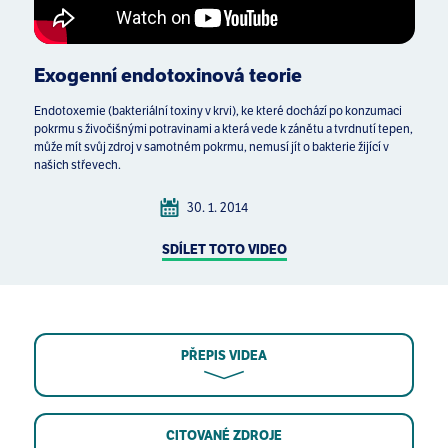
Exogenní endotoxinová teorie
Endotoxemie (bakteriální toxiny v krvi), ke které dochází po konzumaci
pokrmu s živočišnými potravinami a která vede k zánětu a tvrdnutí tepen,
může mít svůj zdroj v samotném pokrmu, nemusí jít o bakterie žijící v
našich střevech.
30. 1. 2014
SDÍLET TOTO VIDEO
PŘEPIS VIDEA
CITOVANÉ ZDROJE