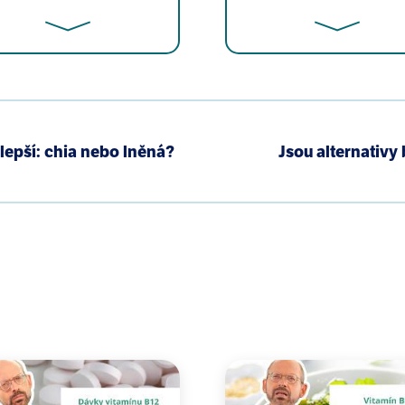
oto S, Matsunaga I, Yoshida T, Hirota Y, Oda H; Osaka M
nd minerals and prevalence of allergic rhinitis in Japan
lepší: chia nebo lněná?
Jsou alternativ
Child Health Study. Ann Epidemiol. 2006 Aug;16(8):614-2
aki S, Arakawa M. Seaweed consumption and prevalenc
 from the Kyushu Okinawa Maternal and Child Health St
i Y. Supplementation of elderly Japanese men and wome
onal influenza vaccination. J Nutr. 2013 Nov;143(11):17
on JH, Godwin J, Thompson K. GFS, a preparation of Tasma
ition of reactivation of Herpes. BMC Complement Altern 
ashita U. Immunomodulating activity of seaweed extract
1(1):59-70.