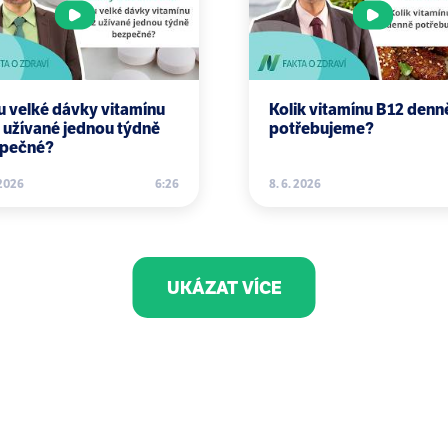
ll CI, Nitecki S, Strain CR, McSorley EM. Seaweed and hu
u velké dávky vitamínu
Kolik vitamínu B12 denn
 užívané jednou týdně
potřebujeme?
pečné?
 2026
6:26
8. 6. 2026
UKÁZAT VÍCE