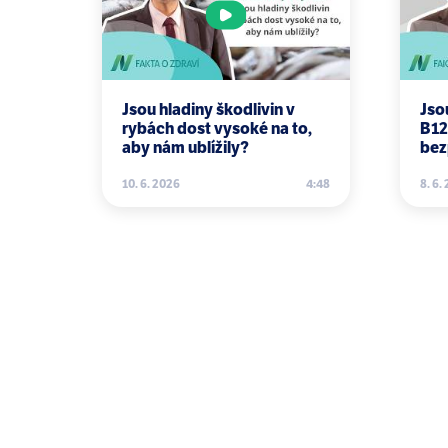
Brown ES, Allsopp PJ, Magee PJ, Gi
Mar;72(3):205-16.
Jsou hladiny škodlivin v
Jso
rybách dost vysoké na to,
B12
aby nám ublížily?
bez
10. 6. 2026
4:48
8. 6.