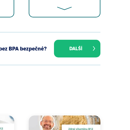
aternal And Child Health Study
ese pregnant females: baseline
y bez BPA bezpečné?
DALŠÍ
1.
e of depressive symptoms during
udy. BMC Pregnancy Childbirth.
n with fucoidan from seaweed
94-8.
nian Undaria pinnatifida is
Med. 2002 Nov 20;2:11.
 on human lymphocytes in vitro.