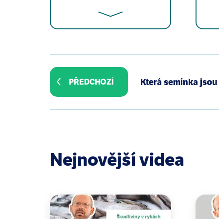
Miyake Y, Sasaki S, Ohya Y, Miyam
Group. Dietary intake of seaweed a
Která semínka jsou 
PŘEDCHOZÍ
data from the Osaka Maternal and 
Miyake Y, Tanaka K, Okubo H, Sas
pregnancy in Japan: Baseline data
2014 Sep 3;14:301.
Negishi H, Mori M, Mori H, Yamor
Nejnovější videa
increases immune responses to seas
Cooper R, Dragar C, Elliot K, Fitt
associated with healing and inhib
Shan BE, Yoshida Y, Kuroda E, Yam
Int J Immunopharmacol. 1999 Jan;2