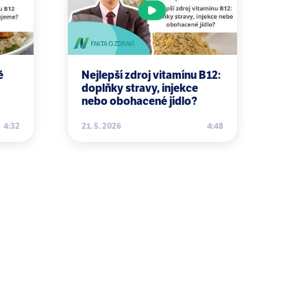
man health. Nutr Rev. 2014
ě
Nejlepší zdroj vitamínu B12:
doplňky stravy, injekce
nebo obohacené jídlo?
4:32
21. 5. 2026
4:48