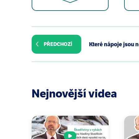
Fardet A, Boirie Y. Associations 
review of pooled/meta-analyses and
Které nápoje jsou n
PŘEDCHOZÍ
Abdelhamid AS, Brown TJ, Brainard 
disease. Cochrane Database Syst 
Gonzales JF, Barnard ND, Jenkins DJ
2014;33(3):239-46.
Nejnovější videa