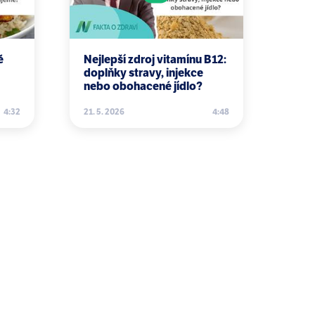
ě
Nejlepší zdroj vitamínu B12:
doplňky stravy, injekce
nebo obohacené jídlo?
4:32
21. 5. 2026
4:48