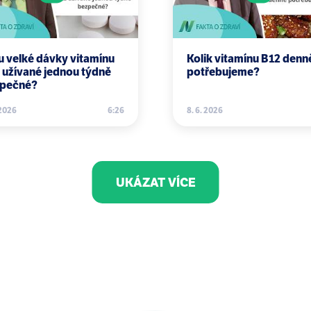
u velké dávky vitamínu
Kolik vitamínu B12 denn
 užívané jednou týdně
potřebujeme?
pečné?
 2026
6:26
8. 6. 2026
UKÁZAT VÍCE