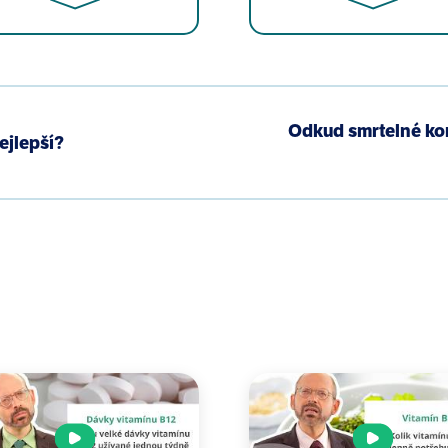
between food and beverage groups and major diet-related
Odkud smrtelné ko
 systematic reviews. Nutr Rev. 2014;72(12):741-62.
ejlepší?
JS, et al. Omega-3 fatty acids for the primary and seco
Rev. 2018;7:CD003177.
, et al. Applying the precautionary principle to nutrition