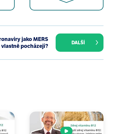
 chronic diseases: an exhaustive
ronaviry jako MERS
DALŠÍ
vlastně pocházejí?
ndary prevention of cardiovascular
 and cancer. J Am Coll Nutr.