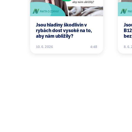
Jsou hladiny škodlivin v
Jso
rybách dost vysoké na to,
B12
aby nám ublížily?
bez
10. 6. 2026
4:48
8. 6.