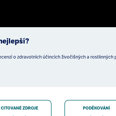
nejlepší?
nzí o zdravotních účincích živočišných a rostlinných p
CITOVANÉ ZDROJE
PODĚKOVÁNÍ