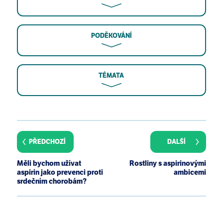
PODĚKOVÁNÍ
TÉMATA
Rinelli S, Spadafranca A, Fiorillo G, Cocucci M,
Bertoli S, Battezzati A. Circulating salicylic acid and
metabolic and inflammatory responses after fruit
PŘEDCHOZÍ
DALŠÍ
ingestion. Plant Foods Hum Nutr. 2012
Mar;67(1):100-4.
Měli bychom užívat
Rostliny s aspirinovými
Xu XM, Sansores-Garcia L, Chen XM, Matijevic-
aspirin jako prevenci proti
ambicemi
Aleksic N, Du M, Wu KK. Suppression of inducible
srdečním chorobám?
cyclooxygenase 2 gene transcription by aspirin and
sodium salicylate. Proc Natl Acad Sci U S A. 1999
Apr 27;96(9):5292-7.