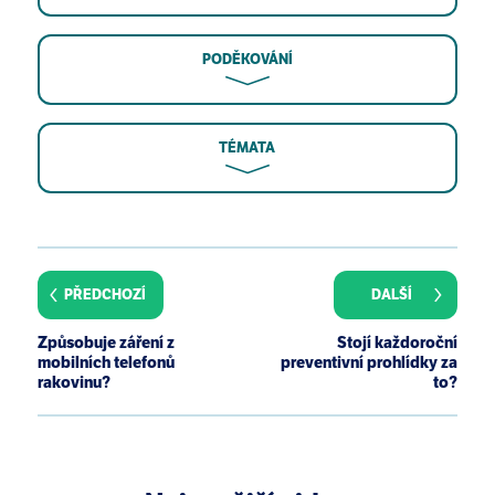
PODĚKOVÁNÍ
TÉMATA
Peres J. WHO classification sparks debate over cell
phone safety. J Natl Cancer Inst. 2011 Aug
3;103(15):1146-7.
PŘEDCHOZÍ
DALŠÍ
Cousin ME, Siegrist M. Cell phones and health
concerns: impact of knowledge and voluntary
Způsobuje záření z
Stojí každoroční
precautionary recommendations. Risk Anal. 2011
mobilních telefonů
preventivní prohlídky za
Feb;31(2):301-11.
rakovinu?
to?
Dolan M, Rowley J. The precautionary principle in
the context of mobile phone and base station
radiofrequency exposures. Environ Health Perspect.
2009 Sep;117(9):1329-32.