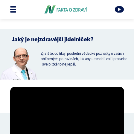
Jaký je nejzdravější jídelníček?
Zjistěte, co říkají poslední vědecké poznatky o vašich
oblíbených potravinách, tak abyste mohli volit pro sebe
i své blízké to nejlepší.