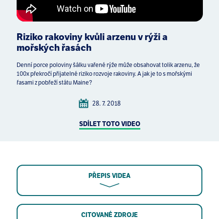
Riziko rakoviny kvůli arzenu v rýži a
mořských řasách
Denní porce poloviny šálku vařené rýže může obsahovat tolik arzenu, že
100x překročí přijatelné riziko rozvoje rakoviny. A jak je to s mořskými
řasami z pobřeží státu Maine?
28. 7. 2018
SDÍLET TOTO VIDEO
PŘEPIS VIDEA
CITOVANÉ ZDROJE