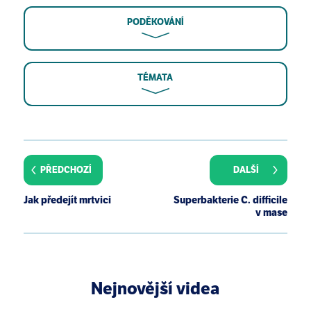
PODĚKOVÁNÍ
TÉMATA
A S Wiley. Cow milk consumption, insulin-like growth
factor-I, and human biology: a life history approach.
Am J Hum Biol. 2012 Mar-Apr;24(2):130-8.
PŘEDCHOZÍ
DALŠÍ
B C Melnik, S M John, G Schmitz. Milk is not just food
but most likely a genetic transfection system
Jak předejít mrtvici
Superbakterie C. difficile
activating mTORC1 signaling for postnatal growth.
v mase
Nutr J. 2013; 12: 103.
B C Melnik. Excessive Leucine-mTORC1-Signalling
of Cow Milk-Based Infant Formula: The Missing Link
to Understand Early Childhood Obesity. J Obes.
Nejnovější videa
2012;2012:197653.
M S Kramer. Do breast-feeding and delayed