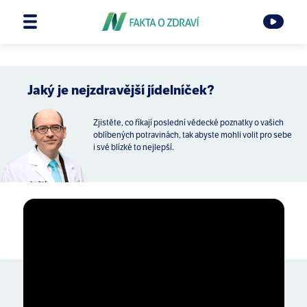
Jaký je nejzdravější jídelníček?
Zjistěte, co říkají poslední vědecké poznatky o vašich
oblíbených potravinách, tak abyste mohli volit pro sebe
i své blízké to nejlepší.