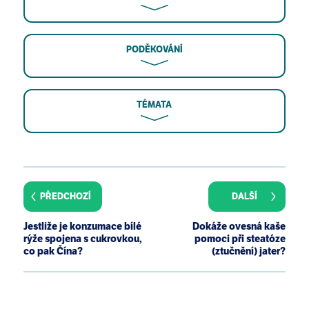
PODĚKOVÁNÍ
TÉMATA
E S Kurtz, W Wallo. Colloidal oatmeal: history,
chemistry and clinical properties. J Drugs Dermatol.
2007 Feb;6(2):167-70.
PŘEDCHOZÍ
DALŠÍ
D T Alexandrescu, J G Valliant, C A Dasanu. Effect of
treatment with a colloidal oatmeal lotion on the
Jestliže je konzumace bílé
Dokáže ovesná kaše
acneform eruption induced by epidermal growth
rýže spojena s cukrovkou,
pomoci při steatóze
factor receptor and multiple tyrosine-kinase
co pak Čína?
(ztučnění) jater?
inhibitors. Clin Exp Dermatol. 2007 Jan;32(1):71-4.
N Talsania, A Loffeld, S D Orpin. Colloidal oatmeal
lotion is an effective treatment for pruritus caused