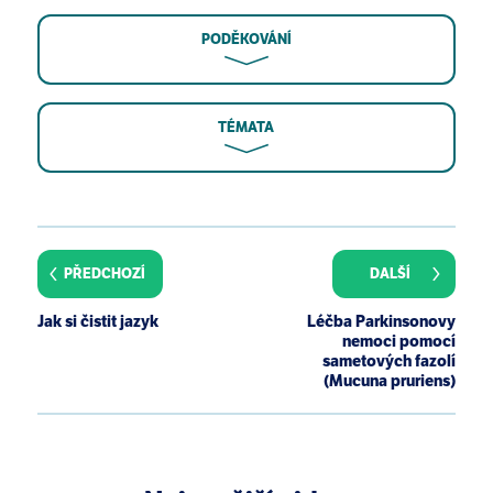
PODĚKOVÁNÍ
TÉMATA
Erlanson-Albertsson C, Albertsson PÅ. The Use of
Green Leaf Membranes to Promote Appetite Control,
Suppress Hedonic Hunger and Loose Body Weight.
PŘEDCHOZÍ
DALŠÍ
Plant Foods Hum Nutr. 2015;70(3):281-290.
Albertsson PA, Köhnke R, Emek SC, et al. Chloroplast
Jak si čistit jazyk
Léčba Parkinsonovy
membranes retard fat digestion and induce satiety:
nemoci pomocí
effect of biological membranes on pancreatic
sametových fazolí
(Mucuna pruriens)
lipase/co-lipase [published correction appears in
Biochem J. 2007 Nov 1;407(3):471]. Biochem J.
2007;401(3):727-733.
Rebello CJ, O'Neil CE, Greenway FL. Gut fat signaling
and appetite control with special emphasis on the