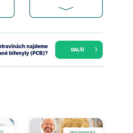
n in a Nationally Representative
otravinách najdeme
DALŠÍ
ané bifenyly (PCB)?
 Sullivan S, Teague JL; Study for
 Prenatal Phthalate Exposure.
ci. 1994 Jan 22;255(1342):47-53.
 Sex Behav. 2006 Feb;35(1):5-6.
late exposure and reduced
r health endpoints in humans.