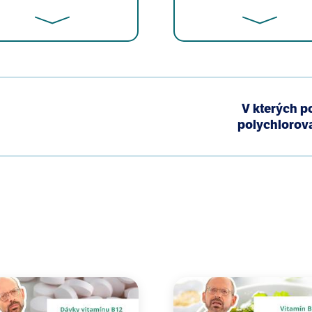
. Dietary Intake Is Associated with Phthalate Body Burde
V kterých p
010 Jul;118(7):998-1003. Epub 2010 Apr 14.
polychlorov
L, Kruse RL, Calafat AM, Mao CS, Redmon JB, Ternand CL,
crease in Anogenital Distance among Male Infants with
;113(8):1056-61.
lection and genital anatomy of male primates. Proc Biol S
penis size for women with heterosexual experience? Arch
, Wang C, Redmon JB, Sparks A, Weiss B. Prenatal phtha
l. 2010 Apr;33(2):259-69.
exposure in relation to reproductive outcomes and othe
4.