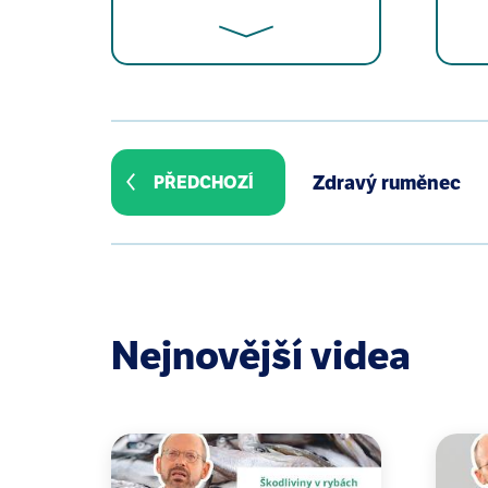
Colacino JA, Harris TR, Schecter A
Sample. Environ Health Perspect. 2
Zdravý ruměnec
PŘEDCHOZÍ
Swan SH, Main KM, Liu F, Stewart S
Future Families Research Team. De
Environ Health Perspect. 2005 Aug
Harcourt AH, Gardiner J. Sexual se
Stulhofer A. How (un)important is 
Nejnovější videa
Swan SH, Liu F, Hines M, Kruse RL
masculine play in boys. Int J Andro
Swan SH. Environmental phthalate 
Environ Res. 2008 Oct;108(2):177-8