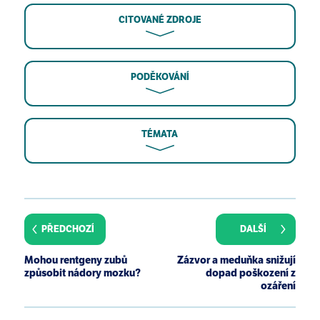
CITOVANÉ ZDROJE
PODĚKOVÁNÍ
TÉMATA
E. B. Claus, L. Calvocoressi, M. L. Bondy, J. M.
Schildkraut, J. L. Wiemels, M. Wrensch. Dental x-rays
and risk of meningioma. Cancer 2012 118(18):4530 -
PŘEDCHOZÍ
DALŠÍ
4537
J. J. Aw. Cosmic radiation and commercial air travel.
Mohou rentgeny zubů
Zázvor a meduňka snižují
J Travel Med 2003 10(1):19 - 28
způsobit nádory mozku?
dopad poškození z
ozáření
L. C. Yong, M. R. Petersen, A. J. Sigurdson, L. A.
Sampson, E. M. Ward. High dietary antioxidant
intakes are associated with decreased