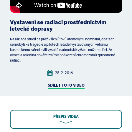
Vystavení se radiaci prostřednictvím
letecké dopravy
Na základě studií na přeživších útoků atomovými bombami, obětech
černobylské tragédie a pilotech letadel vystavovaných většímu
kosmickému záření kvlli vysoké nadmořské výšce, můžeme říci, že
ovoce a zelenina dokáže zmírnit poškození chromozomů způsobené
radiací.
28. 2. 2015
SDÍLET TOTO VIDEO
PŘEPIS VIDEA