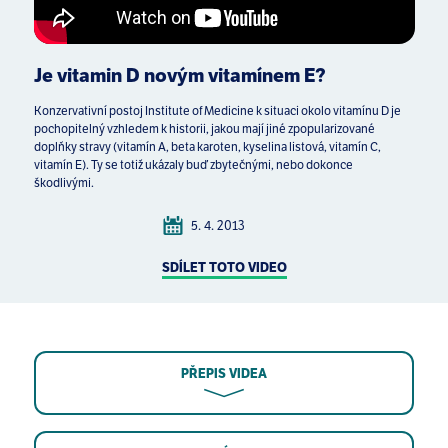
Je vitamin D novým vitamínem E?
Konzervativní postoj Institute of Medicine k situaci okolo vitamínu D je
pochopitelný vzhledem k historii, jakou mají jiné zpopularizované
doplňky stravy (vitamín A, beta karoten, kyselina listová, vitamín C,
vitamín E). Ty se totiž ukázaly buď zbytečnými, nebo dokonce
škodlivými.
5. 4. 2013
SDÍLET TOTO VIDEO
PŘEPIS VIDEA