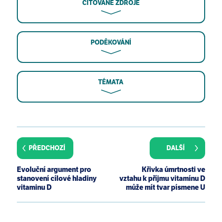
CITOVANÉ ZDROJE
PODĚKOVÁNÍ
TÉMATA
Institute of Medicine (US) Committee to Review
Dietary Reference Intakes for Vitamin D and
Calcium. 2011.
PŘEDCHOZÍ
DALŠÍ
Byers T. Anticancer Vitamins du Jour—The ABCED's
So Far. Am J Epidemiol. 2010 Jul 1;172(1):1-3. Epub
Evoluční argument pro
Křivka úmrtnosti ve
2010 Jun 18.
stanovení cílové hladiny
vztahu k příjmu vitamínu D
vitaminu D
může mít tvar písmene U
Holick MF. Vitamin D: extraskeletal health.
Endocrinol Metab Clin North Am. 2010
Jun;39(2):381-400.